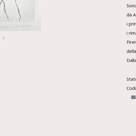
Sono
da A
i pri
i ri
Fire
dell
Dalla
Stat
Codi