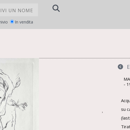
hivio
In vendita
la
LE TUE PREFERENZE RELATIVE ALLA PRI
MA
1
Acqu
su c
›
(las
Tira