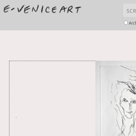
Arc
Informativa sul
raccolta
‹