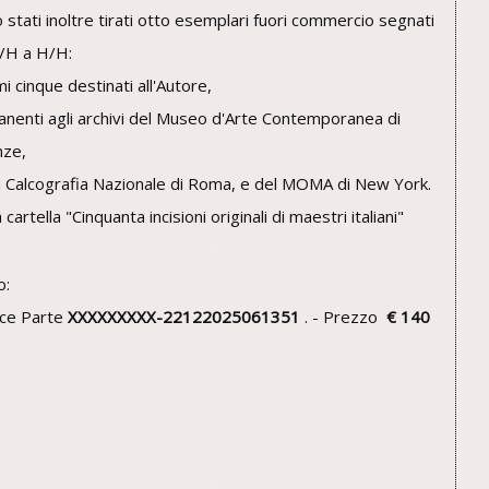
 stati inoltre tirati otto esemplari fuori commercio segnati
/H a H/H:
mi cinque destinati all'Autore,
manenti agli archivi del Museo d'Arte Contemporanea di
nze,
a Calcografia Nazionale di Roma, e del MOMA di New York.
 cartella "Cinquanta incisioni originali di maestri italiani"
o:
ce Parte
XXXXXXXXX-22122025061351
. - Prezzo
€ 140