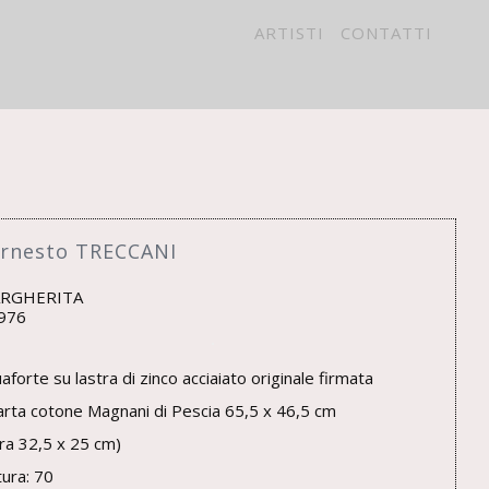
ARTISTI
CONTATTI
VACY
Ernesto TRECCANI
RGHERITA
976
aforte su lastra di zinco acciaiato originale firmata
arta cotone Magnani di Pescia 65,5 x 46,5 cm
tra 32,5 x 25 cm)
tura: 70