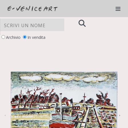
Archivio
In vendita
LE TUE PREFERENZE RELATIVE ALLA
PRIVACY
Informativa sulla raccolta
‹
›