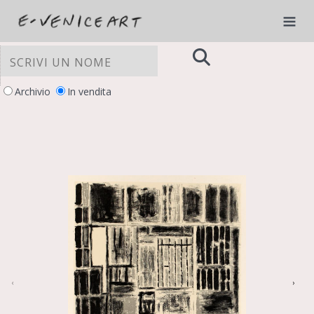
Archivio
In vendita
LE TUE PREFERENZE RELATIVE ALLA
PRIVACY
Informativa sulla raccolta
‹
›