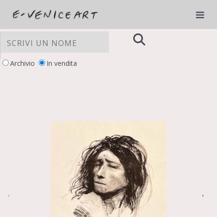
Archivio
In vendita
LE TUE PREFERENZE RELATIVE ALLA
PRIVACY
Informativa sulla raccolta
‹
›