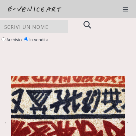
Archivio
In vendita
LE TUE PREFERENZE RELATIVE ALLA
PRIVACY
Informativa sulla raccolta
‹
›