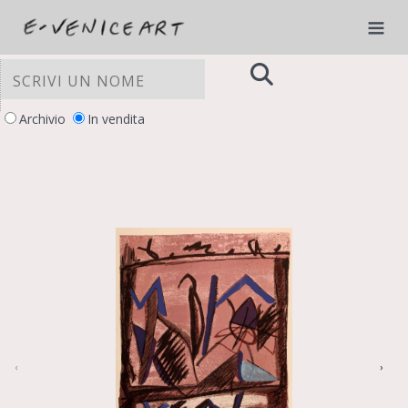
Archivio
In vendita
LE TUE PREFERENZE RELATIVE ALLA
PRIVACY
Informativa sulla raccolta
‹
›