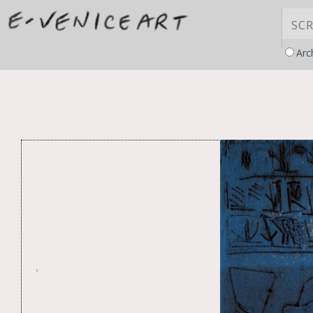
Arc
Informativa sul
raccolta
‹