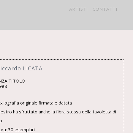
ARTISTI
CONTATTI
VACY
iccardo LICATA
NZA TITOLO
988
 xilografia originale firmata e datata
aestro ha sfruttato anche la fibra stessa della tavoletta di
o
tura: 30 esemplari