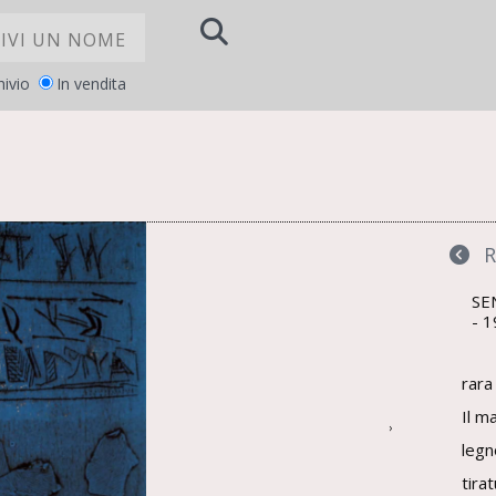
hivio
In vendita
la
LE TUE PREFERENZE RELATIVE ALLA PRI
R
SE
1
rara
Il m
›
legn
tira