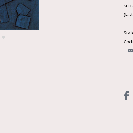
su c
(las
Stat
Codi