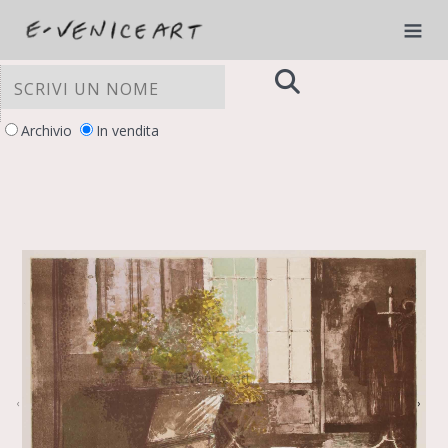
Archivio
In vendita
LE TUE PREFERENZE RELATIVE ALLA
PRIVACY
Informativa sulla raccolta
‹
›