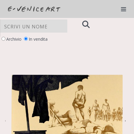
Archivio
In vendita
LE TUE PREFERENZE RELATIVE ALLA
PRIVACY
Informativa sulla raccolta
‹
›