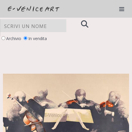
Archivio
In vendita
LE TUE PREFERENZE RELATIVE ALLA
PRIVACY
Informativa sulla raccolta
‹
›